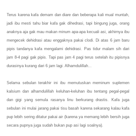
Terus karena kafa demam dan diare dan beberapa kali mual muntah,
jadi ibu mesti tahu biar kafa gak dihedrasi, tapi bingung juga, orang
anaknya aja gak mau makan minum apa-apa kecuali asi, akhirnya ibu
mengecek dehidrasi atau enggaknya pakai clodi. Di atas 6 jam baru
pipis tandanya kafa mengalami dehidrasi. Pas tidur malam sih dari
jam 8-4 pagi gak pipis. Tapi pas jam 4 pagi terus setelah itu pipisnya
durasinya kurang dari 6 jam lagi. Alhamdulillah...
Selama sebulan terakhir ini ibu memutuskan meminum suplemen
kalsium dan alhamdulillah keluhan-keluhan ibu tentang pegal-pegal
dan gigi yang semula rasanya linu berkurang drastis. Kafa juga
sebulan ini mulai jarang pakai tisu basah karena sekarang kalau kafa
pup lebih sering ditatur pakai air (karena ya memang lebih bersih juga
secara pupnya juga sudah bukan pup asi lagi soalnya).