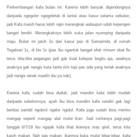
Perkembangan kafa bulan ini:
Karena lebih banyak digendongnya
daripada ngegoler ngegeletak di lantai atau kasur selama sebulan,
jadi Kafa masih harus lebih rajin merangkak walaupun udah kepengen
banget berdiri. Merangkaknya lebih suka jalan nyamping daripada
maju. Bulan ini jatuh 2x dari kasur pas di Samarinda, di rumah
Tegalsari 1x, di bis 1x (pas ibu ngantuk banget efek minum obat flu
terus tiba-tiba pegangan jadi gak kuat kelepas begitu aja, awalnya
anaknya gak nangis kata tante ririn tapi pas ada yang teriak anaknya
jadi nangis wkwk maafin ibu ya nak).
Karena kafa sudah bisa duduk, jadi mandiin kafa lebih mudah
daripada sebelumnya, ayah ibu bisa mandiin kafa sendiri gak lagi
berdua sambil ngobrol ngalor ngidul. Kafa juga sudah bisa meniru
mangap seperti mangap alat mulut ikan.
Jadi ceritanya pagi-pagi
tanggal 6/7/19 ibu ngajak kafa lihat ikannya mas qirel, terus kita
kasih makan. Nah pas makan, ikannya buka mulut lebar-lebar, kafa