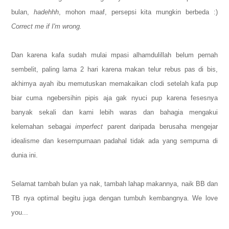
bulan,
hadehhh
, mohon maaf, persepsi kita mungkin berbeda :)
Correct me if I'm wrong.
Dan karena kafa sudah mulai mpasi alhamdulillah belum pernah
sembelit, paling lama 2 hari karena makan telur rebus pas di bis,
akhirnya ayah ibu memutuskan memakaikan clodi setelah kafa pup
biar cuma ngebersihin pipis aja gak nyuci pup karena fesesnya
banyak sekali dan kami lebih waras dan bahagia mengakui
kelemahan sebagai
imperfect
parent daripada berusaha mengejar
idealisme dan kesempurnaan padahal tidak ada yang sempurna di
dunia ini.
Selamat tambah bulan ya nak, tambah lahap makannya, naik BB dan
TB nya optimal begitu juga dengan tumbuh kembangnya. We love
you...