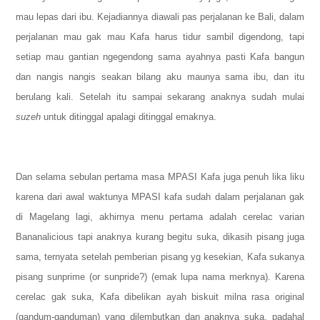
mau lepas dari ibu. Kejadiannya diawali pas perjalanan ke Bali, dalam
perjalanan mau gak mau Kafa harus tidur sambil digendong, tapi
setiap mau gantian ngegendong sama ayahnya pasti Kafa bangun
dan nangis nangis seakan bilang aku maunya sama ibu, dan itu
berulang kali.
Setelah itu sampai sekarang anaknya sudah mulai
suzeh
untuk ditinggal apalagi ditinggal emaknya.
Dan selama sebulan pertama masa MPASI Kafa juga penuh lika liku
karena dari awal waktunya MPASI kafa
sudah dalam perjalanan gak
di Magelang lagi, akhirnya menu pertama adalah cerelac varian
Bananalicious tapi anaknya kurang begitu suka, dikasih pisang juga
sama, ternyata setelah pemberian pisang yg kesekian, Kafa sukanya
pisang sunprime (or sunpride?) (emak lupa nama merknya).
Karena
cerelac gak suka, Kafa dibelikan ayah biskuit milna rasa original
(gandum-ganduman) yang dilembutkan dan anaknya suka, padahal