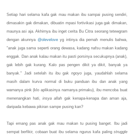
Setiap hari selama kafa gak mau makan ibu sampai pusing sendiri,
dimasakin gak dimakan, dibuatin mpasi fortivikasi juga gak dimakan,
maunya asi aja. Akhirnya ibu inget cerita Bu Citra seorang tetewgram
dengan akunnya
@olevelove
yg intinya dia pernah menulis bahwa,
"anak juga sama seperti orang dewasa, kadang nafsu makan kadang
enggak. Dan anak kalau makan itu pasti porsinya secukupnya (anak),
gak lebih gak kurang. Kalo pas pengen dikit ya dikit, banyak ya
banyak." Jadi setelah itu ibu gak
ngoyo
juga, yaudahlah selama
masih dalam kurva normal di buku panduan ibu dan anak yang
warnanya pink (klo aplikasinya namanya primaku), ibu mencoba buat
menenangkan hati,
insya allah
gak kenapa-kenapa dan aman aja,
daripada kebawa pikiran sampe pusing kan?
Tapi emang pas anak gak mau makan tu pusing banget. Ibu jadi
sempat berfikir, cobaan buat ibu selama ngurus kafa paling
struggle