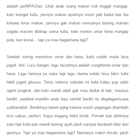
adalah perMPASIan. Lihat anak orang makan kok tinggal mangap,
kalo keinget kafa, jamnya makan ayahnya mesti jadi badut biar dia
ketawa terus makan, jamnya gak makan semuanya barang mainan
segala macem dilahap sama kafa, kalo nonton omar hana mangap
pula, kan kezal... tapi ya mau bagaimana lagi?
Setelah sering menonton omar dan hana, kafa sudah mulai bisa
joged, hihi. Lucu banget, lagu favoritnya adalah
songtheme
omar dan
hana. Lagu lainnya ya suka tapi lagu utama selalu bisa bikin kafa
lebih joged gituuuu. Terus selama sebulan ini kafa kalau pup udah
ngerti jongkok, dan kalo mandi udah gak mau duduk di bak, maunya
berdiri, padahal mandiin anak bayi sambil berdiri itu degdegannyaaa
subhanallah
. Berdirinya belum
jejeg
karena masih pegangan ditambah
licin sabun,
perfect
. Kaya megang belut listrik. Pernah kan akhirnya
satu hari kafa pas mandi bareng ayah jatuh sampai berdarah bibir dan
gusinya.
Tapi ya mau bagaimana lagi? Namanya makin lincah, jatuh