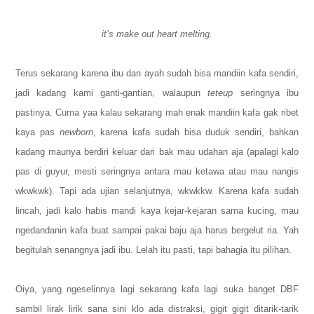
it’s make out heart melting.
Terus sekarang karena ibu dan ayah sudah bisa mandiin kafa sendiri,
jadi kadang kami ganti-gantian, walaupun
teteup
seringnya ibu
pastinya. Cuma yaa kalau sekarang mah enak mandiin kafa gak ribet
kaya pas
newborn
, karena kafa sudah bisa duduk sendiri, bahkan
kadang maunya berdiri keluar dari bak mau udahan aja (apalagi kalo
pas di guyur, mesti seringnya antara mau ketawa atau mau nangis
wkwkwk). Tapi ada ujian selanjutnya, wkwkkw. Karena kafa sudah
lincah, jadi kalo habis mandi kaya kejar-kejaran sama kucing, mau
ngedandanin kafa buat sampai pakai baju aja harus bergelut ria. Yah
begitulah senangnya jadi ibu
. Lelah itu pasti, tapi bahagia itu pilihan.
Oiya, yang ngeselinnya lagi sekarang kafa lagi suka banget DBF
sambil lirak lirik sana sini klo ada distraksi, gigit gigit ditarik-tarik