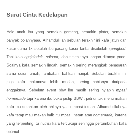
Surat Cinta Kedelapan
Halo anak ibu yang semakin ganteng, semakin pinter, semakin
banyak polahnyaaa.
Alhamdulillah sebulan terakhir ini kafa jatuh dari
kasur cuma 1x setelah ibu pasang kasur lantai disebelah
springbed
.
Tapi kalo
ngejeledak, ndlosor
, dan sejenisnya jangan ditanya yaaa.
Soalnya kafa semakin lincah, semakin sering merangkak penasaran
sama seisi rumah, rambatan, bahkan manjat. Sebulan terakhir ini
juga kafa makannya lebih mudah, sering habisnya daripada
enggaknya. Sebelum event bbw ibu masih sering nyiapin
mpasi
homemade
tapi karena ibu buka jastip BBW
, jadi untuk menu makan
kafa ibu serahkan oleh ahlinya yaitu mpasi instan
. Alhamdulillahnya
kafa tetap mau makan baik itu mpasi instan atau
homemade,
karena
yang terpenting itu nutrisi kafa tercukupi sehingga pertumbuhan kafa
optimal.