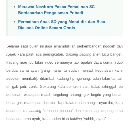
Merawat Newborn Pasca Persalinan SC
Berdasarkan Pengalaman Pribadi
Permainan Anak SD yang Mendidik dan Bisa
Diakses Online Secara Gratis
Selama satu bulan ini juga alhamdulillah perkembangan ngoceh dan
njejek
kafa pasti ada peningkatan.
Babling babling
aneh lucu banget,
kadang mau ibu bikin video semuanya tapi apalah daya cuma hidup
berdua sama ayah (yang mana itu sudah menjadi keputusan kami
sebelum menikah), ditambah kadang hp ngehang, udah bikin lama2,
eh gak jadi, zonk. Sekarang
kafa semakin sulit kalau ditinggal ibu
sendirian, walaupun masih tergolong anteng, gak begitu yang benar-
benar gak mau lepas dari ibu. Tapi kalau sudah nangis nyari ibu, kafa
sudah mulai
babling
“mbbuuu bhuuuu” dan kalau lagi seneng mau
becanda sama ayah, kafa sudah bisa
babling
“yahhh, ayah”