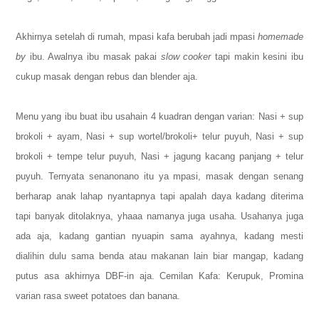
Akhirnya setelah di rumah, mpasi kafa berubah jadi mpasi
homemade
by
ibu. Awalnya ibu masak pakai
slow cooker
tapi makin kesini ibu
cukup masak dengan rebus dan blender aja.
Menu yang ibu buat ibu usahain 4 kuadran dengan varian:
Nasi + sup
brokoli + ayam,
Nasi + sup wortel/brokoli+ telur puyuh,
Nasi + sup
brokoli + tempe telur puyuh,
Nasi + jagung kacang panjang + telur
puyuh.
Ternyata senanonano itu ya mpasi, masak dengan senang
berharap anak lahap nyantapnya tapi apalah daya kadang diterima
tapi banyak ditolaknya, yhaaa namanya juga usaha. Usahanya juga
ada aja, kadang gantian nyuapin sama ayahnya, kadang mesti
dialihin dulu sama benda atau makanan lain biar mangap, kadang
putus asa akhirnya DBF-in aja.
Cemilan Kafa:
Kerupuk,
Promina
varian rasa sweet potatoes dan banana.