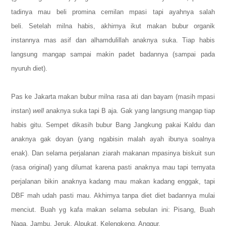
tadinya mau beli promina cemilan mpasi tapi ayahnya salah
beli.
Setelah milna habis, akhirnya ikut makan bubur organik
instannya mas asif dan alhamdulillah anaknya suka. Tiap habis
langsung mangap sampai makin padet badannya (sampai pada
nyuruh diet).
Pas ke Jakarta makan bubur milna rasa ati dan bayam (masih mpasi
instan)
well
anaknya suka tapi B aja. Gak yang langsung mangap tiap
habis gitu. Sempet dikasih bubur Bang Jangkung pakai Kaldu dan
anaknya gak doyan (yang ngabisin malah ayah ibunya soalnya
enak).
Dan selama perjalanan ziarah makanan mpasinya biskuit sun
(rasa original) yang dilumat karena pasti anaknya mau tapi ternyata
perjalanan bikin anaknya kadang mau makan kadang enggak, tapi
DBF mah udah pasti mau. Akhirnya tanpa diet diet badannya mulai
menciut.
Buah yg kafa makan selama sebulan ini:
Pisang,
Buah
Naga,
Jambu,
Jeruk,
Alpukat,
Kelengkeng, A
nggur.