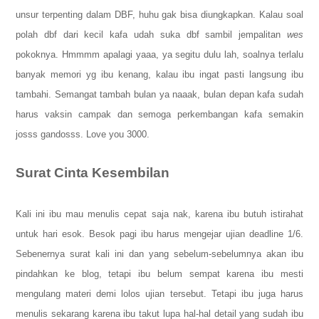
unsur terpenting dalam DBF, huhu gak bisa diungkapkan. Kalau soal
polah dbf dari kecil kafa udah suka dbf sambil jempalitan
wes
pokoknya. Hmmmm apalagi yaaa, ya segitu dulu lah, soalnya terlalu
banyak memori yg ibu kenang, kalau ibu ingat pasti langsung ibu
tambahi. Semangat tambah bulan ya naaak, bulan depan kafa sudah
harus vaksin campak
dan semoga perkembangan kafa semakin
josss gandosss. Love you 3000.
Surat Cinta Kesembilan
Kali ini ibu mau menulis cepat saja nak, karena ibu butuh istirahat
untuk hari esok. Besok pagi ibu harus mengejar ujian deadline 1/6.
Sebenernya surat kali ini dan yang sebelum-sebelumnya akan ibu
pindahkan ke blog
, tetapi ibu belum sempat karena ibu mesti
mengulang materi demi lolos ujian tersebut. Tetapi ibu juga harus
menulis sekarang karena ibu takut lupa hal-hal detail yang sudah ibu