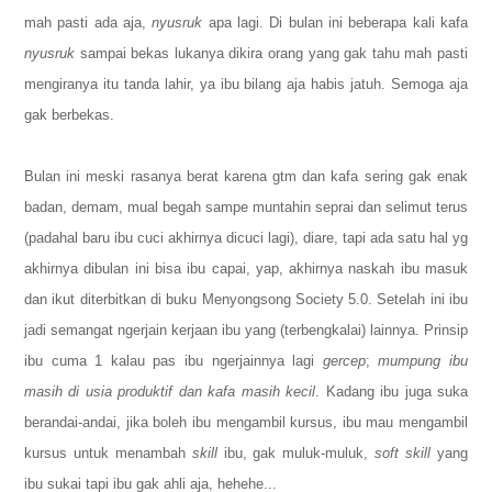
mah pasti ada aja,
nyusruk
apa lagi. Di bulan ini beberapa kali kafa
nyusruk
sampai bekas lukanya dikira orang yang gak tahu mah pasti
mengiranya itu tanda lahir, ya ibu bilang aja habis jatuh. Semoga aja
gak berbekas.
Bulan ini meski rasanya berat karena gtm dan kafa sering gak enak
badan, demam, mual begah sampe muntahin seprai dan selimut terus
(padahal baru ibu cuci akhirnya dicuci lagi), diare, tapi ada satu hal yg
akhirnya dibulan ini bisa ibu capai, yap, akhirnya naskah ibu masuk
dan ikut diterbitkan di buku Menyongsong Society 5.0. Setelah ini ibu
jadi semangat ngerjain kerjaan ibu yang (terbengkalai) lainnya. Prinsip
ibu cuma 1 kalau pas ibu ngerjainnya lagi
gercep
;
mumpung ibu
masih di usia produktif dan kafa masih kecil
. Kadang ibu juga suka
berandai-andai, jika boleh ibu mengambil kursus, ibu mau mengambil
kursus untuk menambah
skill
ibu, gak muluk-muluk,
soft skill
yang
ibu sukai tapi ibu gak ahli aja, hehehe...