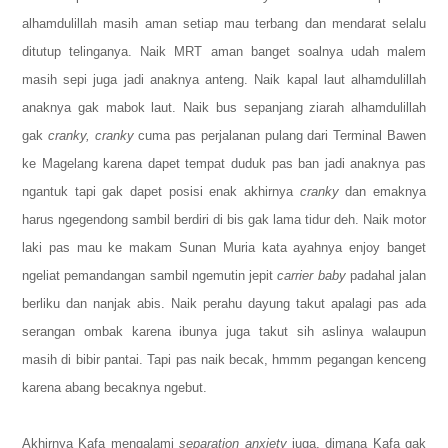
alhamdulillah masih aman setiap mau terbang dan mendarat selalu
ditutup telinganya.
Naik MRT aman banget soalnya udah malem
masih sepi juga jadi anaknya anteng.
Naik kapal laut alhamdulillah
anaknya gak mabok laut.
Naik bus sepanjang ziarah alhamdulillah
gak
cranky, cranky
cuma pas perjalanan pulang dari Terminal Bawen
ke Magelang karena dapet tempat duduk pas ban jadi anaknya pas
ngantuk tapi gak dapet posisi enak akhirnya
cranky
dan emaknya
harus ngegendong sambil berdiri di bis gak lama tidur deh.
Naik motor
laki pas mau ke makam Sunan Muria kata ayahnya enjoy banget
ngeliat pemandangan sambil ngemutin jepit
carrier baby
padahal jalan
berliku dan nanjak abis.
Naik perahu dayung takut apalagi pas ada
serangan ombak karena ibunya juga takut sih aslinya walaupun
masih di bibir pantai.
Tapi pas naik becak, hmmm pegangan kenceng
karena abang becaknya ngebut.
Akhirnya Kafa mengalami
separation anxiety
juga, dimana Kafa gak