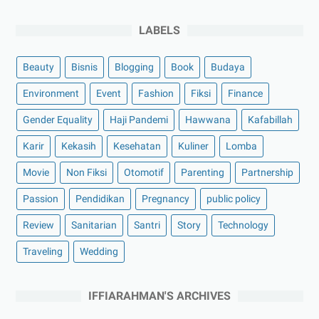
LABELS
Beauty
Bisnis
Blogging
Book
Budaya
Environment
Event
Fashion
Fiksi
Finance
Gender Equality
Haji Pandemi
Hawwana
Kafabillah
Karir
Kekasih
Kesehatan
Kuliner
Lomba
Movie
Non Fiksi
Otomotif
Parenting
Partnership
Passion
Pendidikan
Pregnancy
public policy
Review
Sanitarian
Santri
Story
Technology
Traveling
Wedding
IFFIARAHMAN'S ARCHIVES