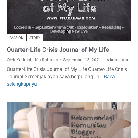
al-
Qur'an
PASSION
STORY
Quarter-Life Crisis Journal of My Life
Oleh Karimah Iffia Rahman
September 13, 2021
6 komentar
Quarter-Life Crisis Journal of My Life Quarter-Life Crisis
Journal Semenjak ayah saya berpulang , b…
Baca
Quarter-
selengkapnya
Life
Crisis
Journal
of
My
Life