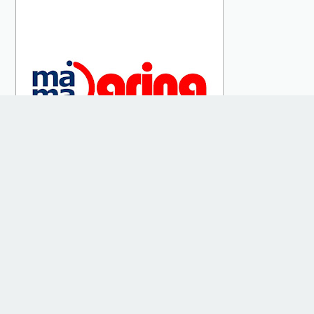
Home
About
Contact
Disclaimer
Partnership
Portofolio
Privacy Policy
Sitemap
Â© 2020 -
Hanya Tulisan Iseng di Waktu Senggang