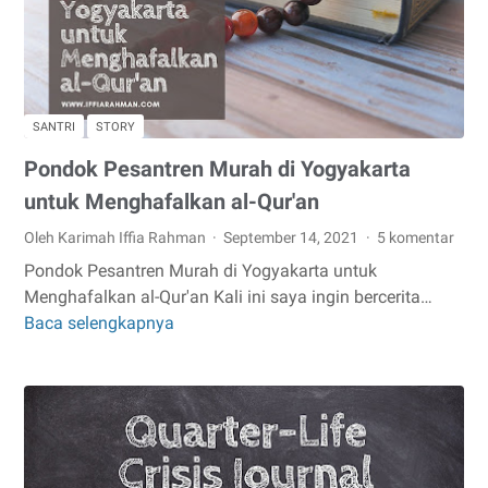
SANTRI
STORY
Pondok Pesantren Murah di Yogyakarta
untuk Menghafalkan al-Qur'an
Oleh Karimah Iffia Rahman
September 14, 2021
5 komentar
Pondok Pesantren Murah di Yogyakarta untuk
Menghafalkan al-Qur'an Kali ini saya ingin bercerita…
Baca selengkapnya
Pondok
Pesantren
Murah
di
Yogyakarta
untuk
Menghafalkan