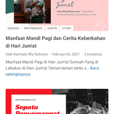
30
Bulan
Kafa
KEKASIH
PARTNERSHIP
SANTRI
STORY
Manfaat Mandi Pagi dan Cerita Keberkahan
di Hari Jum'at
Oleh Karimah Iffia Rahman
Februari 06, 2021
3 komentar
Manfaat Mandi Pagi di Hari Jum'at Sunnah Yang di
Lakukan di Hari Jum'at Teman-teman tentu s…
Baca
Manfaat
selengkapnya
Mandi
Pagi
dan
Cerita
Keberkahan
di
Hari