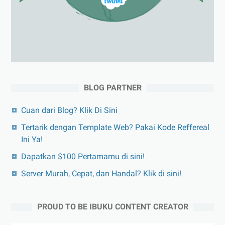
BLOG PARTNER
Cuan dari Blog? Klik Di Sini
Tertarik dengan Template Web? Pakai Kode Reffereal
Ini Ya!
Dapatkan $100 Pertamamu di sini!
Server Murah, Cepat, dan Handal? Klik di sini!
PROUD TO BE IBUKU CONTENT CREATOR