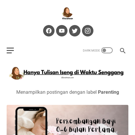
Menampilkan postingan dengan label
Parenting