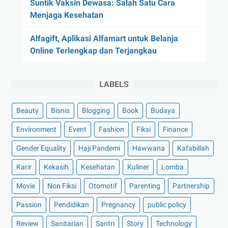
Suntik Vaksin Dewasa: Salah Satu Cara
Menjaga Kesehatan
Alfagift, Aplikasi Alfamart untuk Belanja
Online Terlengkap dan Terjangkau
LABELS
Beauty
Bisnis
Blogging
Book
Budaya
Environment
Event
Fashion
Fiksi
Finance
Gender Equality
Haji Pandemi
Hawwana
Kafabillah
Karir
Kekasih
Kesehatan
Kuliner
Lomba
Movie
Non Fiksi
Otomotif
Parenting
Partnership
Passion
Pendidikan
Pregnancy
public policy
Review
Sanitarian
Santri
Story
Technology