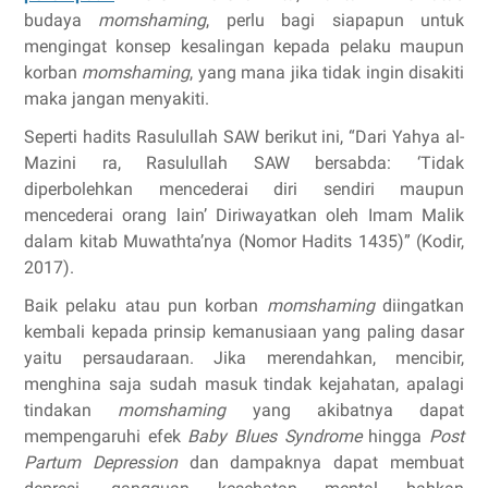
budaya
momshaming
, perlu bagi siapapun untuk
mengingat konsep kesalingan kepada pelaku maupun
korban
momshaming
, yang mana jika tidak ingin disakiti
maka jangan menyakiti.
Seperti hadits Rasulullah SAW berikut ini, “Dari Yahya al-
Mazini ra, Rasulullah SAW bersabda: ‘Tidak
diperbolehkan mencederai diri sendiri maupun
mencederai orang lain’ Diriwayatkan oleh Imam Malik
dalam kitab Muwathta’nya (Nomor Hadits 1435)” (Kodir,
2017).
Baik pelaku atau pun korban
momshaming
diingatkan
kembali kepada prinsip kemanusiaan yang paling dasar
yaitu persaudaraan. Jika merendahkan, mencibir,
menghina saja sudah masuk tindak kejahatan, apalagi
tindakan
momshaming
yang akibatnya dapat
mempengaruhi efek
Baby Blues Syndrome
hingga
Post
Partum Depression
dan dampaknya dapat membuat