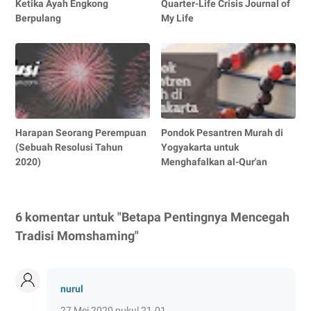
Ketika Ayah Engkong
Quarter-Life Crisis Journal of
Berpulang
My Life
Harapan Seorang Perempuan
Pondok Pesantren Murah di
(Sebuah Resolusi Tahun
Yogyakarta untuk
2020)
Menghafalkan al-Qur'an
6 komentar untuk "Betapa Pentingnya Mencegah
Tradisi Momshaming"
nurul
27 Mei 2020 pukul 21.01