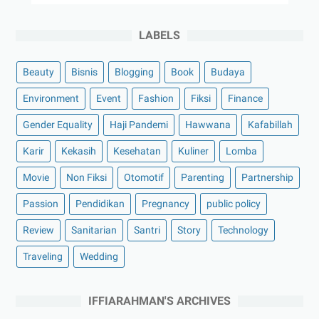
LABELS
Beauty
Bisnis
Blogging
Book
Budaya
Environment
Event
Fashion
Fiksi
Finance
Gender Equality
Haji Pandemi
Hawwana
Kafabillah
Karir
Kekasih
Kesehatan
Kuliner
Lomba
Movie
Non Fiksi
Otomotif
Parenting
Partnership
Passion
Pendidikan
Pregnancy
public policy
Review
Sanitarian
Santri
Story
Technology
Traveling
Wedding
IFFIARAHMAN'S ARCHIVES