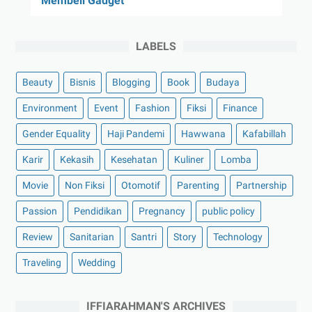
Membeli Gadget
LABELS
Beauty
Bisnis
Blogging
Book
Budaya
Environment
Event
Fashion
Fiksi
Finance
Gender Equality
Haji Pandemi
Hawwana
Kafabillah
Karir
Kekasih
Kesehatan
Kuliner
Lomba
Movie
Non Fiksi
Otomotif
Parenting
Partnership
Passion
Pendidikan
Pregnancy
public policy
Review
Sanitarian
Santri
Story
Technology
Traveling
Wedding
IFFIARAHMAN'S ARCHIVES