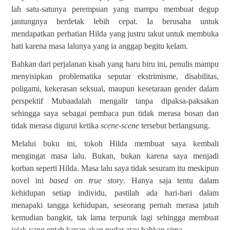
lah satu-satunya perempuan yang mampu membuat degup
jantungnya berdetak lebih cepat. Ia berusaha untuk
mendapatkan perhatian Hilda yang justru takut untuk membuka
hati karena masa lalunya yang ia anggap begitu kelam.
Bahkan dari perjalanan kisah yang haru biru ini, penulis mampu
menyisipkan problematika seputar ekstrimisme, disabilitas,
poligami, kekerasan seksual, maupun kesetaraan gender dalam
perspektif Mubaadalah mengalir tanpa dipaksa-paksakan
sehingga saya sebagai pembaca pun tidak merasa bosan dan
tidak merasa digurui ketika
scene-scene
tersebut berlangsung.
Melalui buku ini, tokoh Hilda membuat saya kembali
mengingat masa lalu. Bukan, bukan karena saya menjadi
korban seperti Hilda. Masa lalu saya tidak sesuram itu meskipun
novel ini
based on true story
. Hanya saja tentu dalam
kehidupan setiap individu, pastilah ada hari-hari dalam
menapaki tangga kehidupan, seseorang pernah merasa jatuh
kemudian bangkit, tak lama terpuruk lagi sehingga membuat
jejak yang entah kapan akan pudar atau bahkan sirna.