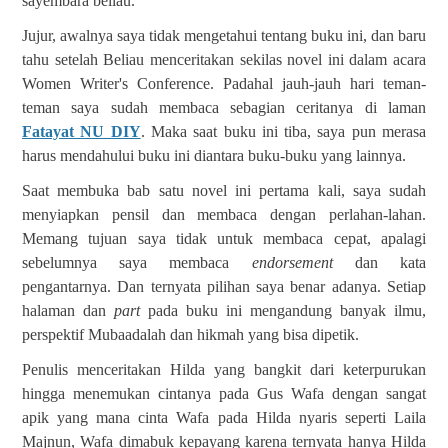
sayembara beliau.
Jujur, awalnya saya tidak mengetahui tentang buku ini, dan baru
tahu setelah Beliau menceritakan sekilas novel ini dalam acara
Women Writer's Conference. Padahal jauh-jauh hari teman-
teman saya sudah membaca sebagian ceritanya di laman
Fatayat NU DIY
. Maka saat buku ini tiba, saya pun merasa
harus mendahului buku ini diantara buku-buku yang lainnya.
Saat membuka bab satu novel ini pertama kali, saya sudah
menyiapkan pensil dan membaca dengan perlahan-lahan.
Memang tujuan saya tidak untuk membaca cepat, apalagi
sebelumnya saya membaca
endorsement
dan kata
pengantarnya. Dan ternyata pilihan saya benar adanya. Setiap
halaman dan
part
pada buku ini mengandung banyak ilmu,
perspektif Mubaadalah dan hikmah yang bisa dipetik.
Penulis menceritakan Hilda yang bangkit dari keterpurukan
hingga menemukan cintanya pada Gus Wafa dengan sangat
apik yang mana cinta Wafa pada Hilda nyaris seperti Laila
Majnun, Wafa dimabuk kepayang karena ternyata hanya Hilda