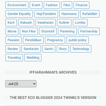
Environment
Event
Fashion
Fiksi
Finance
Gender Equality
Haji Pandemi
Hawwana
Kafabillah
Karir
Kekasih
Kesehatan
Kuliner
Lomba
Movie
Non Fiksi
Otomotif
Parenting
Partnership
Passion
Pendidikan
Pregnancy
public policy
Review
Sanitarian
Santri
Story
Technology
Traveling
Wedding
IFFIARAHMAN'S ARCHIVES
THE BEST ECO BLOGGER 2024 TWINKL'S VERSION