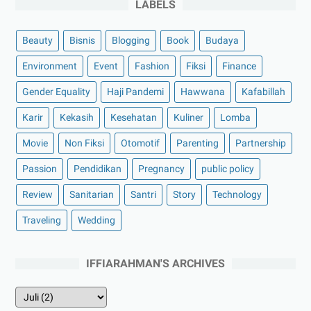
LABELS
Beauty
Bisnis
Blogging
Book
Budaya
Environment
Event
Fashion
Fiksi
Finance
Gender Equality
Haji Pandemi
Hawwana
Kafabillah
Karir
Kekasih
Kesehatan
Kuliner
Lomba
Movie
Non Fiksi
Otomotif
Parenting
Partnership
Passion
Pendidikan
Pregnancy
public policy
Review
Sanitarian
Santri
Story
Technology
Traveling
Wedding
IFFIARAHMAN'S ARCHIVES