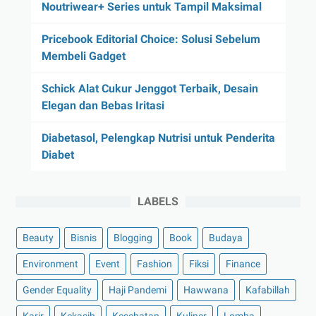
Noutriwear+ Series untuk Tampil Maksimal
Pricebook Editorial Choice: Solusi Sebelum
Membeli Gadget
Schick Alat Cukur Jenggot Terbaik, Desain
Elegan dan Bebas Iritasi
Diabetasol, Pelengkap Nutrisi untuk Penderita
Diabet
LABELS
Beauty
Bisnis
Blogging
Book
Budaya
Environment
Event
Fashion
Fiksi
Finance
Gender Equality
Haji Pandemi
Hawwana
Kafabillah