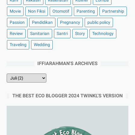
Karir
Kekasih
Kesehatan
Kuliner
Lomba
Movie
Non Fiksi
Otomotif
Parenting
Partnership
Passion
Pendidikan
Pregnancy
public policy
Review
Sanitarian
Santri
Story
Technology
Traveling
Wedding
IFFIARAHMAN'S ARCHIVES
THE BEST ECO BLOGGER 2024 TWINKL'S VERSION