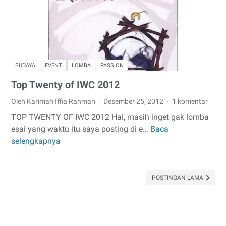
Nabi
Muhammad
SAW
BUDAYA
EVENT
LOMBA
PASSION
Top Twenty of IWC 2012
Oleh Karimah Iffia Rahman
Desember 25, 2012
1 komentar
TOP TWENTY OF IWC 2012 Hai, masih inget gak lomba
esai yang waktu itu saya posting di e…
Baca
Top
selengkapnya
Twenty
of
IWC
2012
POSTINGAN LAMA