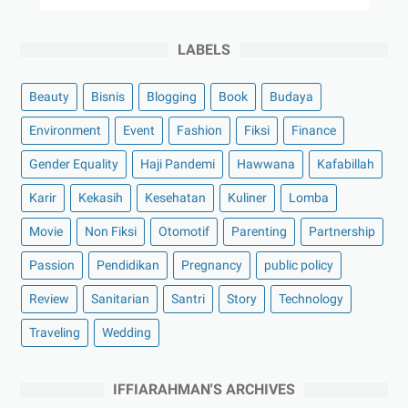
LABELS
Beauty
Bisnis
Blogging
Book
Budaya
Environment
Event
Fashion
Fiksi
Finance
Gender Equality
Haji Pandemi
Hawwana
Kafabillah
Karir
Kekasih
Kesehatan
Kuliner
Lomba
Movie
Non Fiksi
Otomotif
Parenting
Partnership
Passion
Pendidikan
Pregnancy
public policy
Review
Sanitarian
Santri
Story
Technology
Traveling
Wedding
IFFIARAHMAN'S ARCHIVES