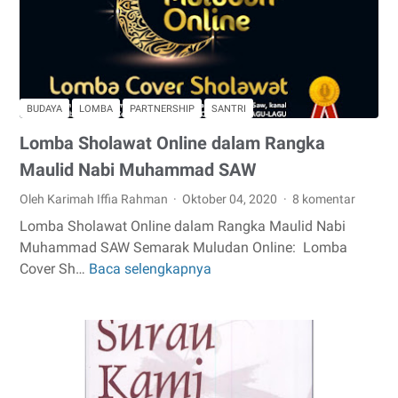
Sundance
Film
Festival:
Asia
2021
BUDAYA
LOMBA
PARTNERSHIP
SANTRI
Lomba Sholawat Online dalam Rangka
Maulid Nabi Muhammad SAW
Oleh Karimah Iffia Rahman
Oktober 04, 2020
8 komentar
Lomba Sholawat Online dalam Rangka Maulid Nabi
Muhammad SAW Semarak Muludan Online: Lomba
Cover Sh…
Baca selengkapnya
Lomba
Sholawat
Online
dalam
Rangka
Maulid