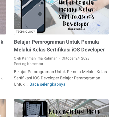
Literasi
Finansial
TECHNOLOGY
a
uk
Belajar Pemrograman Untuk Pemula
Melalui Kelas Sertifikasi iOS Developer
Oleh Karimah Iffia Rahman
Oktober 24, 2023
Posting Komentar
Belajar Pemrograman Untuk Pemula Melalui Kelas
uk
Sertifikasi iOS Developer Belajar Pemrograman
Untuk …
Baca selengkapnya
Belajar
Pemrograman
Untuk
Pemula
Melalui
Kelas