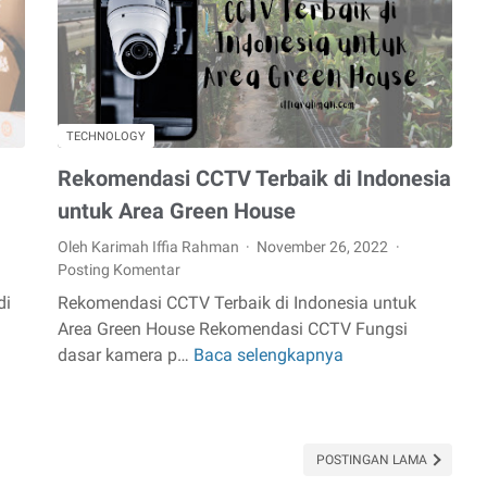
Sertifikasi
iOS
Developer
TECHNOLOGY
Rekomendasi CCTV Terbaik di Indonesia
untuk Area Green House
Oleh Karimah Iffia Rahman
November 26, 2022
Posting Komentar
di
Rekomendasi CCTV Terbaik di Indonesia untuk
Area Green House Rekomendasi CCTV Fungsi
dasar kamera p…
Baca selengkapnya
Rekomendasi
CCTV
Terbaik
di
Indonesia
POSTINGAN LAMA