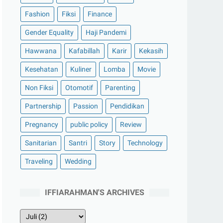
Fashion
Fiksi
Finance
Gender Equality
Haji Pandemi
Hawwana
Kafabillah
Karir
Kekasih
Kesehatan
Kuliner
Lomba
Movie
Non Fiksi
Otomotif
Parenting
Partnership
Passion
Pendidikan
Pregnancy
public policy
Review
Sanitarian
Santri
Story
Technology
Traveling
Wedding
IFFIARAHMAN'S ARCHIVES