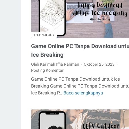
yang
Bekerja
dari
Rumah
bersama
TECHNOLOGY
KiriminAj
Game Online PC Tanpa Download unt
Ice Breaking
Oleh Karimah Iffia Rahman
Oktober 25, 2023
Posting Komentar
Game Online PC Tanpa Download untuk Ice
Breaking Game Online PC Tanpa Download unt
Ice Breaking P…
Baca selengkapnya
Game
Online
PC
Tanpa
Download
untuk