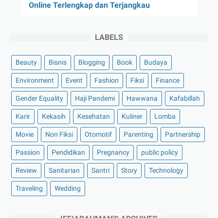
Online Terlengkap dan Terjangkau
LABELS
Beauty
Bisnis
Blogging
Book
Budaya
Environment
Event
Fashion
Fiksi
Finance
Gender Equality
Haji Pandemi
Hawwana
Kafabillah
Karir
Kekasih
Kesehatan
Kuliner
Lomba
Movie
Non Fiksi
Otomotif
Parenting
Partnership
Passion
Pendidikan
Pregnancy
public policy
Review
Sanitarian
Santri
Story
Technology
Traveling
Wedding