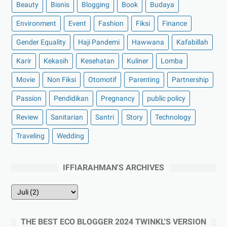
Beauty
Bisnis
Blogging
Book
Budaya
Environment
Event
Fashion
Fiksi
Finance
Gender Equality
Haji Pandemi
Hawwana
Kafabillah
Karir
Kekasih
Kesehatan
Kuliner
Lomba
Movie
Non Fiksi
Otomotif
Parenting
Partnership
Passion
Pendidikan
Pregnancy
public policy
Review
Sanitarian
Santri
Story
Technology
Traveling
Wedding
IFFIARAHMAN'S ARCHIVES
THE BEST ECO BLOGGER 2024 TWINKL'S VERSION