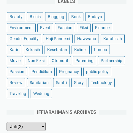
LABELS
Beauty
Bisnis
Blogging
Book
Budaya
Environment
Event
Fashion
Fiksi
Finance
Gender Equality
Haji Pandemi
Hawwana
Kafabillah
Karir
Kekasih
Kesehatan
Kuliner
Lomba
Movie
Non Fiksi
Otomotif
Parenting
Partnership
Passion
Pendidikan
Pregnancy
public policy
Review
Sanitarian
Santri
Story
Technology
Traveling
Wedding
IFFIARAHMAN'S ARCHIVES