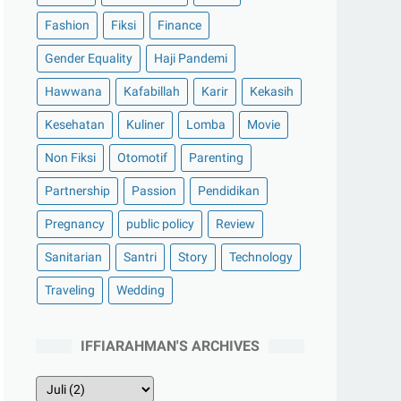
Fashion
Fiksi
Finance
Gender Equality
Haji Pandemi
Hawwana
Kafabillah
Karir
Kekasih
Kesehatan
Kuliner
Lomba
Movie
Non Fiksi
Otomotif
Parenting
Partnership
Passion
Pendidikan
Pregnancy
public policy
Review
Sanitarian
Santri
Story
Technology
Traveling
Wedding
IFFIARAHMAN'S ARCHIVES