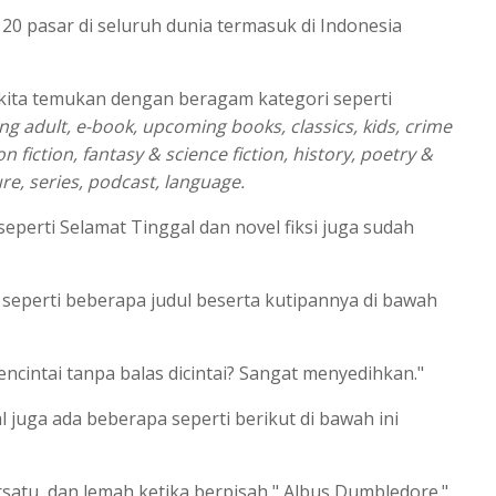
ri 20 pasar di seluruh dunia termasuk di Indonesia
ita temukan dengan beragam kategori seperti
g adult, e-book, upcoming books, classics, kids, crime
non fiction, fantasy & science fiction, history, poetry &
re, series, podcast, language.
seperti Selamat Tinggal dan novel fiksi juga sudah
an seperti beberapa judul beserta kutipannya di bawah
cintai tanpa balas dicintai? Sangat menyedihkan."
 juga ada beberapa seperti berikut di bawah ini
rsatu, dan lemah ketika berpisah," Albus Dumbledore."