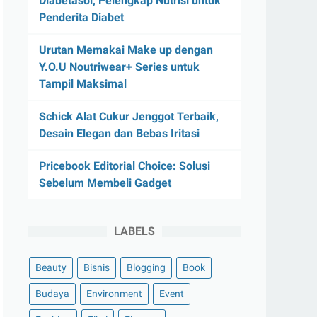
Diabetasol, Pelengkap Nutrisi untuk
Penderita Diabet
Urutan Memakai Make up dengan
Y.O.U Noutriwear+ Series untuk
Tampil Maksimal
Schick Alat Cukur Jenggot Terbaik,
Desain Elegan dan Bebas Iritasi
Pricebook Editorial Choice: Solusi
Sebelum Membeli Gadget
LABELS
Beauty
Bisnis
Blogging
Book
Budaya
Environment
Event