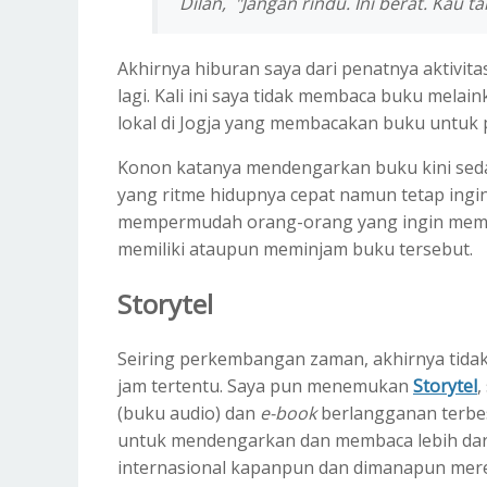
Dilan,
"Jangan rindu. Ini berat. Kau ta
Akhirnya hiburan saya dari penatnya aktivit
lagi. Kali ini saya tidak membaca buku mela
lokal di Jogja yang membacakan buku untuk 
Konon katanya mendengarkan buku kini se
yang ritme hidupnya cepat namun tetap ingi
mempermudah orang-orang yang ingin memba
memiliki ataupun meminjam buku tersebut.
Storytel
Seiring perkembangan zaman, akhirnya tidak
jam tertentu. Saya pun menemukan
Storytel
,
(buku audio) dan
e-book
berlangganan terbe
untuk mendengarkan dan membaca lebih dari
internasional kapanpun dan dimanapun mer