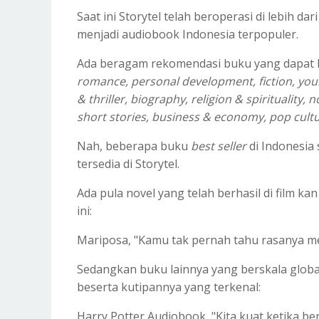
Saat ini Storytel telah beroperasi di lebih da
menjadi audiobook Indonesia terpopuler.
Ada beragam rekomendasi buku yang dapat k
romance, personal development, fiction, youn
& thriller, biography, religion & spirituality, 
short stories, business & economy, pop cultu
Nah, beberapa buku
best seller
di Indonesia 
tersedia di Storytel.
Ada pula novel yang telah berhasil di film k
ini:
Mariposa, "
Kamu tak pernah tahu rasanya men
Sedangkan buku lainnya yang berskala global
beserta kutipannya yang terkenal:
Harry Potter Audiobook, "Kita kuat ketika be