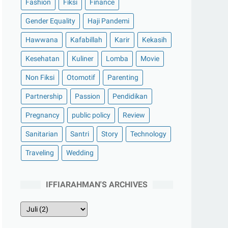
Fashion
Fiksi
Finance
Gender Equality
Haji Pandemi
Hawwana
Kafabillah
Karir
Kekasih
Kesehatan
Kuliner
Lomba
Movie
Non Fiksi
Otomotif
Parenting
Partnership
Passion
Pendidikan
Pregnancy
public policy
Review
Sanitarian
Santri
Story
Technology
Traveling
Wedding
IFFIARAHMAN'S ARCHIVES