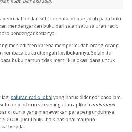
kkan kuat. Biar aku saja."
as perkuliahan dan setoran hafalan pun jatuh pada buku
inkan mendengarkan buku dari salah satu saluran radio
para pendengar setianya.
dang menjadi tren karena mempermudah orang-orang
n membaca buku ditengah kesibukannya. Selain itu
ca buku namun tidak memiliki alokasi dana untuk
 lagi
saluran radio lokal
yang harus didengar pada jam-
 sebuah platform streaming atau aplikasi
audiobook
sar di dunia yang menawarkan para pengunduhnya
 500.000 judul buku baik nasional maupun
eka berada.