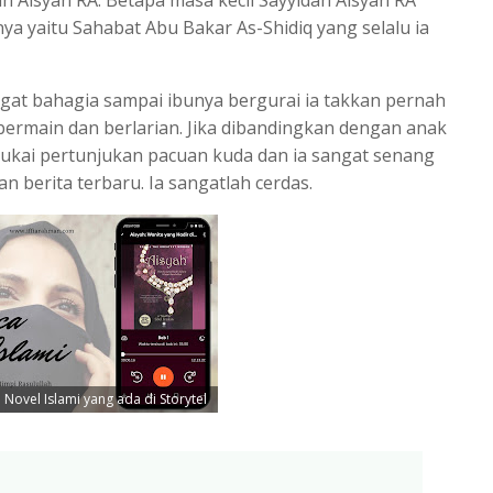
ah Aisyah RA. Betapa masa kecil Sayyidah Aisyah RA
ya yaitu Sahabat Abu Bakar As-Shidiq yang selalu ia
ngat bahagia sampai ibunya bergurai ia takkan pernah
bermain dan berlarian. Jika dibandingkan dengan anak
yukai pertunjukan pacuan kuda dan ia sangat senang
an berita terbaru. Ia sangatlah cerdas.
Novel Islami yang ada di Storytel